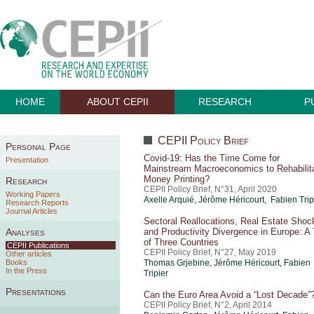
HOME
ABOUT CEPII
RESEARCH
P
CEPII Policy Brief
Personal Page
Covid-19: Has the Time Come for
Presentation
Mainstream Macroeconomics to Rehabilit
Money Printing?
Research
CEPII Policy Brief, N°31, April 2020
Working Papers
Axelle Arquié
,
Jérôme Héricourt
, Fabien Trip
Research Reports
Journal Articles
Sectoral Reallocations, Real Estate Shoc
Analyses
and Productivity Divergence in Europe: A 
of Three Countries
CEPII Publications
CEPII Policy Brief, N°27, May 2019
Other articles
Books
Thomas Grjebine
,
Jérôme Héricourt
,
Fabien
In the Press
Tripier
Presentations
Can the Euro Area Avoid a “Lost Decade”
CEPII Policy Brief, N°2, April 2014