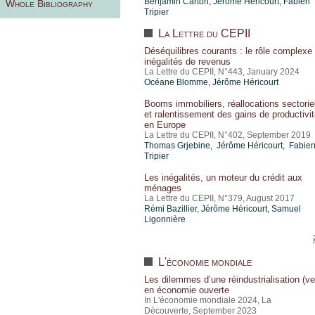
Benjamin Carton,
Jérôme Héricourt
,
Fabien
Whole Bibliography
Tripier
La Lettre du CEPII
Déséquilibres courants : le rôle complexe
inégalités de revenus
La Lettre du CEPII, N°443, January 2024
Océane Blomme,
Jérôme Héricourt
Booms immobiliers, réallocations sectorie
et ralentissement des gains de productivi
en Europe
La Lettre du CEPII, N°402, September 2019
Thomas Grjebine
, Jérôme Héricourt, Fabie
Tripier
Les inégalités, un moteur du crédit aux
ménages
La Lettre du CEPII, N°379, August 2017
Rémi Bazillier,
Jérôme Héricourt
, Samuel
Ligonnière
L'économie mondiale
Les dilemmes d’une réindustrialisation (ve
en économie ouverte
In L'économie mondiale 2024, La
Découverte, September 2023