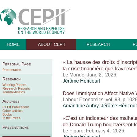
HOME
ABOUT CEPII
RESEARCH
P
« La hausse des droits d’inscrip
Personal Page
la crise financière que traversen
Presentation
Le Monde, June 2, 2026
Research
Jérôme Héricourt
Working Papers
Research Reports
Journal Articles
Does Immigration Affect Native
Labour Economics, vol. 98, p.102
Analyses
Amandine Aubry,
Jérôme Héricour
CEPII Publications
Other articles
Books
«C’est un indicateur des malhe
In the Press
de Donald Trump bouleversent le
Presentations
Le Figaro, February 4, 2026
Jérôme Héricourt