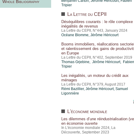
Benjamin Carton,
Jérôme Héricourt
,
Fabien
Whole Bibliography
Tripier
La Lettre du CEPII
Déséquilibres courants : le rôle complexe
inégalités de revenus
La Lettre du CEPII, N°443, January 2024
Océane Blomme,
Jérôme Héricourt
Booms immobiliers, réallocations sectorie
et ralentissement des gains de productivi
en Europe
La Lettre du CEPII, N°402, September 2019
Thomas Grjebine
, Jérôme Héricourt, Fabie
Tripier
Les inégalités, un moteur du crédit aux
ménages
La Lettre du CEPII, N°379, August 2017
Rémi Bazillier,
Jérôme Héricourt
, Samuel
Ligonnière
L'économie mondiale
Les dilemmes d’une réindustrialisation (ve
en économie ouverte
In L'économie mondiale 2024, La
Découverte, September 2023