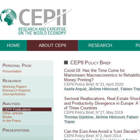
HOME
ABOUT CEPII
RESEARCH
P
CEPII Policy Brief
Personal Page
Covid-19: Has the Time Come for
Presentation
Mainstream Macroeconomics to Rehabilit
Money Printing?
Research
CEPII Policy Brief, N°31, April 2020
Working Papers
Axelle Arquié
,
Jérôme Héricourt
, Fabien Trip
Research Reports
Journal Articles
Sectoral Reallocations, Real Estate Shoc
Analyses
and Productivity Divergence in Europe: A 
of Three Countries
CEPII Publications
CEPII Policy Brief, N°27, May 2019
Other articles
Books
Thomas Grjebine
,
Jérôme Héricourt
,
Fabien
In the Press
Tripier
Presentations
Can the Euro Area Avoid a “Lost Decade”
CEPII Policy Brief, N°2, April 2014