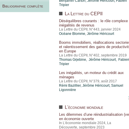
Benjamin Carton,
Jérôme Héricourt
,
Fabien
Tripier
Bibliographie complète
La Lettre du CEPII
Déséquilibres courants : le rôle complexe
inégalités de revenus
La Lettre du CEPII, N°443, janvier 2024
Océane Blomme,
Jérôme Héricourt
Booms immobiliers, réallocations sectorie
et ralentissement des gains de productivi
en Europe
La Lettre du CEPII, N°402, septembre 2019
Thomas Grjebine
, Jérôme Héricourt, Fabie
Tripier
Les inégalités, un moteur du crédit aux
ménages
La Lettre du CEPII, N°379, août 2017
Rémi Bazillier,
Jérôme Héricourt
, Samuel
Ligonnière
L'économie mondiale
Les dilemmes d’une réindustrialisation (ve
en économie ouverte
In L'économie mondiale 2024, La
Découverte, septembre 2023