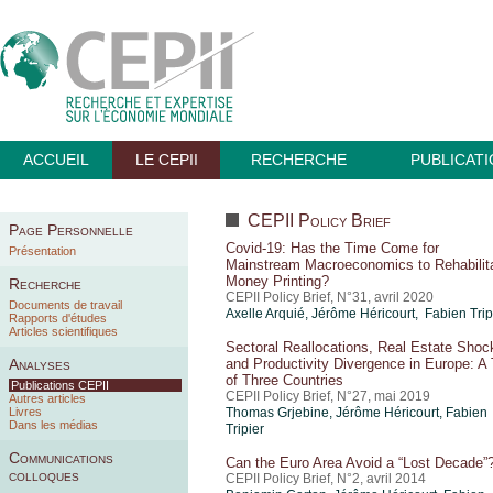
ACCUEIL
LE CEPII
RECHERCHE
PUBLICAT
CEPII Policy Brief
Page Personnelle
Covid-19: Has the Time Come for
Présentation
Mainstream Macroeconomics to Rehabilit
Money Printing?
Recherche
CEPII Policy Brief, N°31, avril 2020
Documents de travail
Axelle Arquié
,
Jérôme Héricourt
, Fabien Trip
Rapports d'études
Articles scientifiques
Sectoral Reallocations, Real Estate Shoc
Analyses
and Productivity Divergence in Europe: A 
of Three Countries
Publications CEPII
CEPII Policy Brief, N°27, mai 2019
Autres articles
Livres
Thomas Grjebine
,
Jérôme Héricourt
,
Fabien
Dans les médias
Tripier
Communications
Can the Euro Area Avoid a “Lost Decade”
colloques
CEPII Policy Brief, N°2, avril 2014