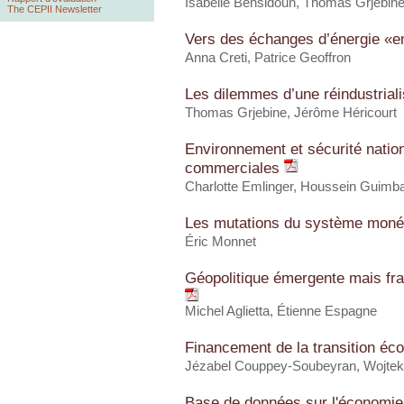
Isabelle Bensidoun
,
Thomas Grjebin
The CEPII Newsletter
Vers des échanges d’énergie «e
Anna Creti, Patrice Geoffron
Les dilemmes d’une réindustrial
Thomas Grjebine
,
Jérôme Héricourt
Environnement et sécurité nationa
commerciales
Charlotte Emlinger
,
Houssein Guimb
Les mutations du système monét
Éric Monnet
Géopolitique émergente mais fra
Michel Aglietta, Étienne Espagne
Financement de la transition éco
Jézabel Couppey-Soubeyran, Wojtek
Base de données sur l'économi