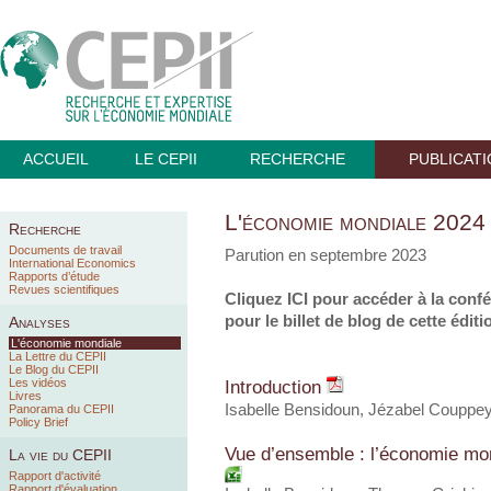
ACCUEIL
LE CEPII
RECHERCHE
PUBLICAT
L'économie mondiale 2024
Recherche
Documents de travail
Parution en septembre 2023
International Economics
Rapports d’étude
Revues scientifiques
Cliquez
ICI
pour accéder à la confé
pour le billet de blog de cette éditi
Analyses
L'économie mondiale
La Lettre du CEPII
Le Blog du CEPII
Les vidéos
Introduction
Livres
Isabelle Bensidoun
, Jézabel Couppe
Panorama du CEPII
Policy Brief
Vue d’ensemble : l’économie mo
La vie du CEPII
Rapport d'activité
Rapport d'évaluation