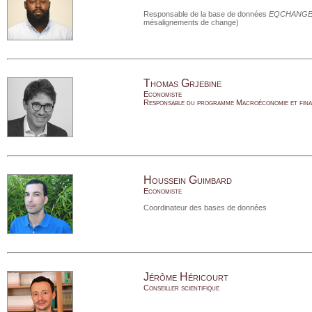
Responsable de la base de données
EQCHANG
mésalignements de change)
Thomas Grjebine
Economiste
Responsable du programme Macroéconomie et finan
Houssein Guimbard
Economiste
Coordinateur des bases de données
Jérôme Héricourt
Conseiller scientifique