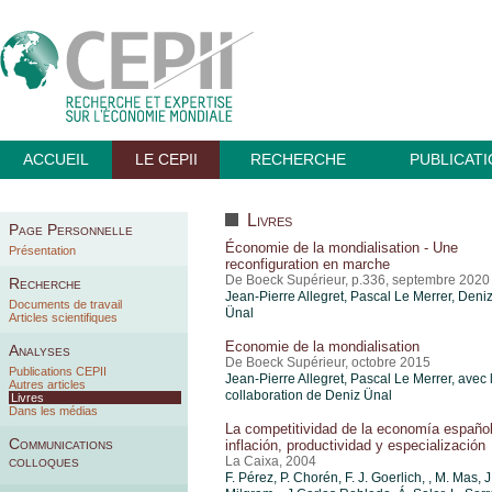
ACCUEIL
LE CEPII
RECHERCHE
PUBLICAT
Livres
Page Personnelle
Économie de la mondialisation - Une
Présentation
reconfiguration en marche
De Boeck Supérieur, p.336, septembre 2020
Recherche
Jean-Pierre Allegret, Pascal Le Merrer,
Deni
Documents de travail
Ünal
Articles scientifiques
Economie de la mondialisation
Analyses
De Boeck Supérieur, octobre 2015
Publications CEPII
Jean-Pierre Allegret, Pascal Le Merrer, avec 
Autres articles
collaboration de Deniz Ünal
Livres
Dans les médias
La competitividad de la economía español
Communications
inflación, productividad y especialización
colloques
La Caixa, 2004
F. Pérez, P. Chorén, F. J. Goerlich, , M. Mas, J