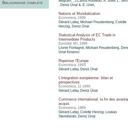
Milgram, , J.Carlos Robledo, Á. Soler, L. Ser
Bibliographie complète
,
Deniz Ünal
& E. Uriel,
Nations et Mondialisation
Economica, 1999
Gérard Lafay, Michael Freudenberg, Colette
Herzog,
Deniz Ünal
Statistical Analysis of EC Trade in
Intermediate Products
Eurostat, 6D, 1996
Lionel Fontagné, Michael Freudenberg, Den
Ünal Kesenci
Repenser l'Europe
Economica, 1993
Gérard Lafay,
Deniz Ünal
L'integration européenne: bilan et
perspectives
Economica, 11 1990
Gérard Lafay,
Deniz Ünal
Commerce international: la fin des avant
acquis
Economica, 1989
Gérard Lafay, Colette Herzog, Loukas
Stemitsiotis,
Deniz Ünal