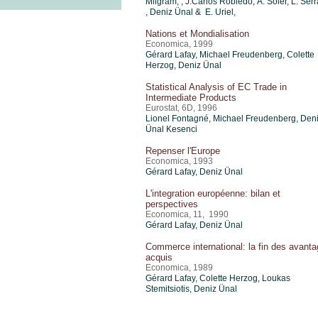
Milgram, , J.Carlos Robledo, Á. Soler, L. Ser
,
Deniz Ünal
& E. Uriel,
Nations et Mondialisation
Economica, 1999
Gérard Lafay, Michael Freudenberg, Colette
Herzog,
Deniz Ünal
Statistical Analysis of EC Trade in
Intermediate Products
Eurostat, 6D, 1996
Lionel Fontagné, Michael Freudenberg, Den
Ünal Kesenci
Repenser l'Europe
Economica, 1993
Gérard Lafay,
Deniz Ünal
L'integration européenne: bilan et
perspectives
Economica, 11, 1990
Gérard Lafay,
Deniz Ünal
Commerce international: la fin des avant
acquis
Economica, 1989
Gérard Lafay, Colette Herzog, Loukas
Stemitsiotis,
Deniz Ünal