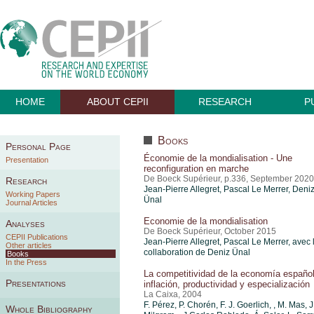
HOME
ABOUT CEPII
RESEARCH
P
Books
Personal Page
Économie de la mondialisation - Une
Presentation
reconfiguration en marche
De Boeck Supérieur, p.336, September 2020
Research
Jean-Pierre Allegret, Pascal Le Merrer,
Deni
Working Papers
Ünal
Journal Articles
Economie de la mondialisation
Analyses
De Boeck Supérieur, October 2015
CEPII Publications
Jean-Pierre Allegret, Pascal Le Merrer, avec 
Other articles
collaboration de Deniz Ünal
Books
In the Press
La competitividad de la economía español
Presentations
inflación, productividad y especialización
La Caixa, 2004
F. Pérez, P. Chorén, F. J. Goerlich, , M. Mas, J
Whole Bibliography