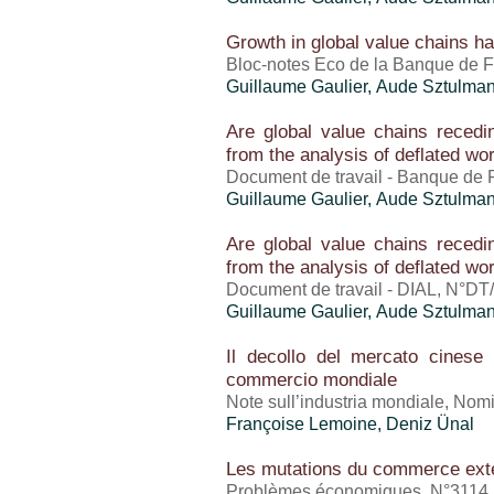
Growth in global value chains ha
Bloc-notes Eco de la Banque de F
Guillaume Gaulier
,
Aude Sztulma
Are global value chains recedin
from the analysis of deflated wo
Document de travail - Banque de 
Guillaume Gaulier
,
Aude Sztulma
Are global value chains recedin
from the analysis of deflated wo
Document de travail - DIAL, N°DT/
Guillaume Gaulier
,
Aude Sztulma
Il decollo del mercato cinese
commercio mondiale
Note sull’industria mondiale, No
Françoise Lemoine,
Deniz Ünal
Les mutations du commerce exté
Problèmes économiques, N°3114, L