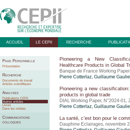
ACCUEIL
LE CEPII
RECHERCHE
PUBLICAT
Pioneering a New Classific
Page Personnelle
Healthcare Products in Global T
Présentation
Banque de France Working Paper 
Recherche
Pierre Cotterlaz
,
Guillaume Gaulie
Documents de travail
Articles scientifiques
Pioneering a new classification
Analyses
products in global trade
Publications CEPII
DIAL Working Paper, N°2024-01, 
Autres articles
Livres
Pierre Cotterlaz
,
Guillaume Gaulie
Dans les médias
Communications
La santé, c’est bon pour le comm
colloques
Dauphine Eclairages, novembre 
Pierre Cotterlaz
,
Guillaume Gaulie