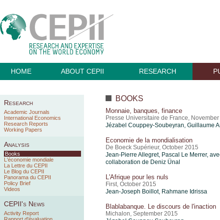
HOME
ABOUT CEPII
RESEARCH
P
BOOKS
Research
Monnaie, banques, finance
Academic Journals
Presse Universitaire de France, November
International Economics
Research Reports
Jézabel Couppey-Soubeyran, Guillaume A
Working Papers
Economie de la mondialisation
Analysis
De Boeck Supérieur, October 2015
Books
Jean-Pierre Allegret, Pascal Le Merrer, ave
L'économie mondiale
collaboration de Deniz Ünal
La Lettre du CEPII
Le Blog du CEPII
L'Afrique pour les nuls
Panorama du CEPII
Policy Brief
First, October 2015
Videos
Jean-Joseph Boillot, Rahmane Idrissa
CEPII's News
Blablabanque. Le discours de l'inaction
Activity Report
Michalon, September 2015
Rapport d'évaluation