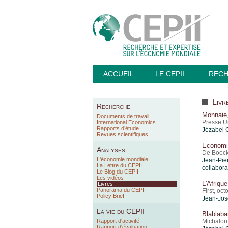
ACCUEIL
LE CEPII
REC
Livr
Recherche
Monnaie,
Documents de travail
Presse U
International Economics
Rapports d’étude
Jézabel 
Revues scientifiques
Economie
Analyses
De Boeck
L'économie mondiale
Jean-Pier
La Lettre du CEPII
collabora
Le Blog du CEPII
Les vidéos
L'Afrique
Livres
Panorama du CEPII
First, oc
Policy Brief
Jean-Jos
La vie du CEPII
Blablaba
Rapport d'activité
Michalon
Rapport d'évaluation