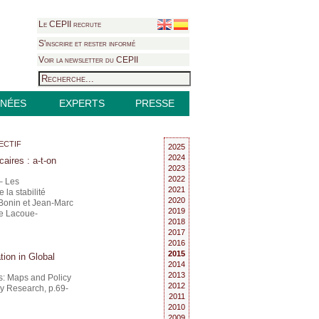
Le CEPII recrute
S'inscrire et rester informé
Voir la newsletter du CEPII
NÉES
EXPERTS
PRESSE
ectif
2025
2024
aires : a-t-on
2023
2022
 – Les
2021
 la stabilité
2020
 Bonin et Jean-Marc
2019
e Lacoue-
2018
2017
2016
2015
tion in Global
2014
2013
s: Maps and Policy
2012
cy Research, p.69-
2011
2010
2009