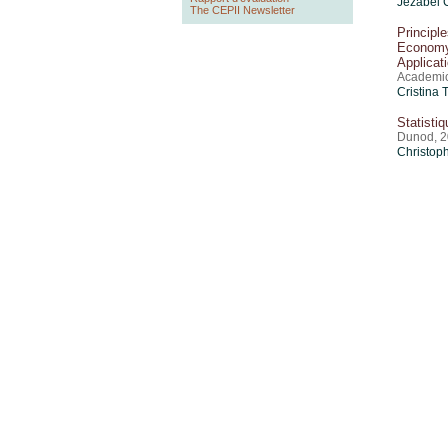
Jézabel
The CEPII Newsletter
Principl
Economy
Applicat
Academic 
Cristina 
Statisti
Dunod, 
Christoph