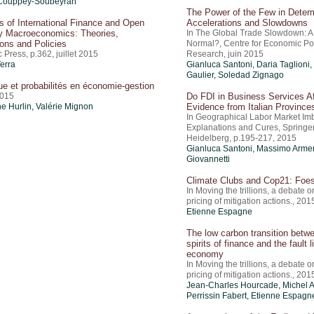
 Couppey-Soubeyran
The Power of the Few in Deter
es of International Finance and Open
Accelerations and Slowdowns
 Macroeconomics: Theories,
In The Global Trade Slowdown: 
ions and Policies
Normal?, Centre for Economic Po
Press, p.362, juillet 2015
Research, juin 2015
Terra
Gianluca Santoni, Daria Taglioni,
Gaulier
, Soledad Zignago
que et probabilités en économie-gestion
2015
Do FDI in Business Services A
e Hurlin,
Valérie Mignon
Evidence from Italian Province
In Geographical Labor Market Im
Explanations and Cures, Springer
Heidelberg, p.195-217, 2015
Gianluca Santoni, Massimo Armen
Giovannetti
Climate Clubs and Cop21: Foes
In Moving the trillions, a debate o
pricing of mitigation actions., 201
Etienne Espagne
The low carbon transition betw
spirits of finance and the fault 
economy
In Moving the trillions, a debate o
pricing of mitigation actions., 201
Jean-Charles Hourcade, Michel Ag
Perrissin Fabert, Etienne Espagn