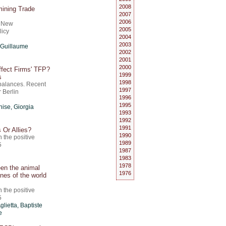
2008
mining Trade
2007
2006
A New
2005
licy
2004
2003
Guillaume
2002
2001
2000
ffect Firms' TFP?
1999
s
1998
balances. Recent
1997
 Berlin
1996
1995
ise, Giorgia
1993
1992
1991
 Or Allies?
1990
n the positive
1989
5
1987
1983
1978
een the animal
1976
lines of the world
n the positive
5
lietta, Baptiste
e