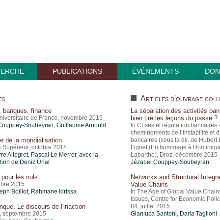
HERCHE
PUBLICATIONS
ÉVÉNEMENTS
DON
es
Articles d'ouvrage coll
 banques, finance
La séparation des activités banc
niversitaire de France, novembre 2015
bien tiré les leçons du passé ?
Couppey-Soubeyran, Guillaume Arnould
In Crises et régulation bancaires
cheminements de l’instabilité et de
 de la mondialisation
bancaires (sous la dir. de Hubert
 Supérieur, octobre 2015
Figuet (En hommage à Dominiqu
re Allegret, Pascal Le Merrer, avec la
Labarthe), Droz, décembre 2015
tion de Deniz Ünal
Jézabel Couppey-Soubeyran
 pour les nuls
Networks and Structural Integra
tobre 2015
Value Chains
eph Boillot, Rahmane Idrissa
In The Age of Global Value Chain
Issues, Centre for Economic Poli
nque. Le discours de l'inaction
84, juillet 2015
, septembre 2015
Gianluca Santoni, Daria Taglioni