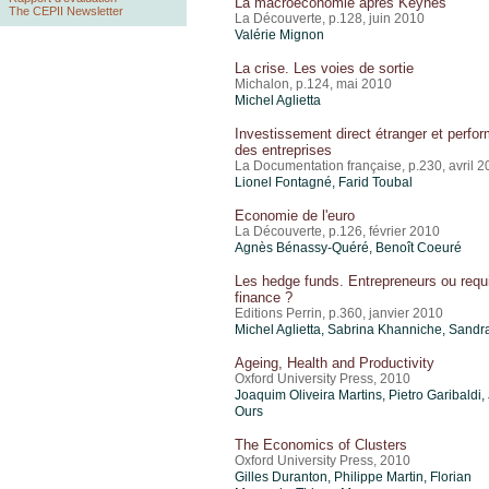
La macroéconomie après Keynes
The CEPII Newsletter
La Découverte, p.128, juin 2010
Valérie Mignon
La crise. Les voies de sortie
Michalon, p.124, mai 2010
Michel Aglietta
Investissement direct étranger et perfo
des entreprises
La Documentation française, p.230, avril 
Lionel Fontagné,
Farid Toubal
Economie de l'euro
La Découverte, p.126, février 2010
Agnès Bénassy-Quéré, Benoît Coeuré
Les hedge funds. Entrepreneurs ou requ
finance ?
Editions Perrin, p.360, janvier 2010
Michel Aglietta, Sabrina Khanniche, Sandr
Ageing, Health and Productivity
Oxford University Press, 2010
Joaquim Oliveira Martins
, Pietro Garibaldi
Ours
The Economics of Clusters
Oxford University Press, 2010
Gilles Duranton, Philippe Martin, Florian