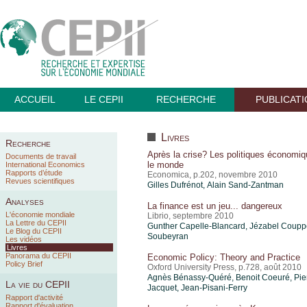
ACCUEIL
LE CEPII
RECHERCHE
PUBLICAT
Livres
Recherche
Après la crise? Les politiques économi
Documents de travail
le monde
International Economics
Rapports d’étude
Economica, p.202, novembre 2010
Revues scientifiques
Gilles Dufrénot
, Alain Sand-Zantman
Analyses
La finance est un jeu... dangereux
L'économie mondiale
Librio, septembre 2010
La Lettre du CEPII
Gunther Capelle-Blancard, Jézabel Coupp
Le Blog du CEPII
Soubeyran
Les vidéos
Livres
Panorama du CEPII
Economic Policy: Theory and Practice
Policy Brief
Oxford University Press, p.728, août 2010
Agnès Bénassy-Quéré, Benoit Coeuré, Pie
La vie du CEPII
Jacquet, Jean-Pisani-Ferry
Rapport d'activité
Rapport d'évaluation