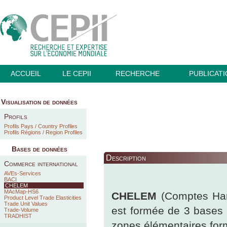
ACCUEIL
LE CEPII
RECHERCHE
PUBLICAT
Visualisation de données
Profils
Profils Pays / Country Profiles
Profils Régions / Region Profiles
Bases de données
Description
Commerce international
AVEs-Services
BACI
CHELEM
MAcMap-HS6
CHELEM
(Comptes Har
Product Level Trade Elasticities
Trade Unit Values
est formée de 3 bases
Trade-Volume
TRADHIST
zones élémentaires form