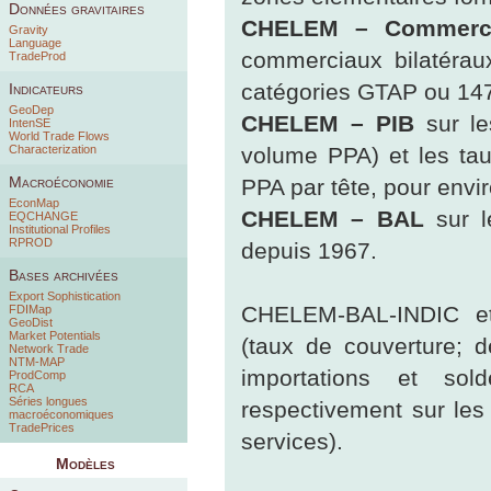
Données gravitaires
CHELEM – Commerce
Gravity
Language
commerciaux bilatéra
TradeProd
catégories GTAP ou 147 
Indicateurs
GeoDep
CHELEM – PIB
sur le
IntenSE
World Trade Flows
Characterization
volume PPA) et les tau
Macroéconomie
PPA par tête, pour envi
EconMap
CHELEM – BAL
sur l
EQCHANGE
Institutional Profiles
RPROD
depuis 1967.
Bases archivées
Export Sophistication
CHELEM-BAL-INDIC et
FDIMap
GeoDist
Market Potentials
(taux de couverture; d
Network Trade
NTM-MAP
importations et sol
ProdComp
RCA
Séries longues
respectivement sur les
macroéconomiques
TradePrices
services).
Modèles