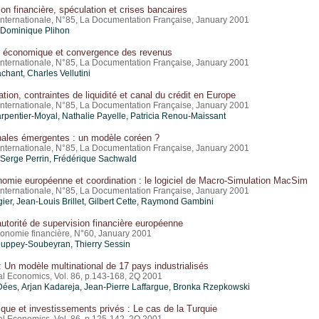
tion financière, spéculation et crises bancaires
nternationale, N°85, La Documentation Française, January 2001
, Dominique Plihon
on économique et convergence des revenus
nternationale, N°85, La Documentation Française, January 2001
hant, Charles Vellutini
on, contraintes de liquidité et canal du crédit en Europe
nternationale, N°85, La Documentation Française, January 2001
arpentier-Moyal, Nathalie Payelle, Patricia Renou-Maissant
nales émergentes : un modèle coréen ?
nternationale, N°85, La Documentation Française, January 2001
, Serge Perrin, Frédérique Sachwald
mie européenne et coordination : le logiciel de Macro-Simulation MacSim
nternationale, N°85, La Documentation Française, January 2001
gier, Jean-Louis Brillet, Gilbert Cette, Raymond Gambini
utorité de supervision financière européenne
onomie financière, N°60, January 2001
uppey-Soubeyran, Thierry Sessin
 Un modèle multinational de 17 pays industrialisés
nal Economics, Vol. 86, p.143-168, 2Q 2001
ées, Arjan Kadareja, Jean-Pierre Laffargue, Bronka Rzepkowski
ique et investissements privés : Le cas de la Turquie