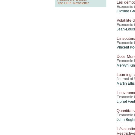
Les démocr
The CEPII Newsletter
Economie i
Clotilde G
Volatilité
Economie i
Jean-Louis
L'insouten
Economie i
Vincent Ko
Does Mone
Economie i
Mervyn King
Learning, 
Journal of
Martin Elli
L'environn
Economie i
Lionel Fon
Quantitati
Economie i
John Begh
L'évalua
Restrictiv