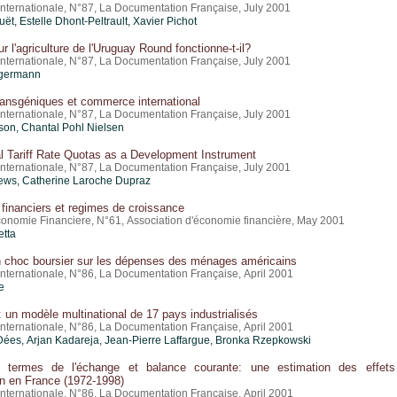
nternationale, N°87, La Documentation Française, July 2001
uët
, Estelle Dhont-Peltrault, Xavier Pichot
ur l'agriculture de l'Uruguay Round fonctionne-t-il?
nternationale, N°87, La Documentation Française, July 2001
ngermann
ransgéniques et commerce international
nternationale, N°87, La Documentation Française, July 2001
on, Chantal Pohl Nielsen
al Tariff Rate Quotas as a Development Instrument
nternationale, N°87, La Documentation Française, July 2001
ews, Catherine Laroche Dupraz
financiers et regimes de croissance
onomie Financiere, N°61, Association d'économie financière, May 2001
etta
un choc boursier sur les dépenses des ménages américains
nternationale, N°86, La Documentation Française, April 2001
e
 un modèle multinational de 17 pays industrialisés
nternationale, N°86, La Documentation Française, April 2001
ées, Arjan Kadareja, Jean-Pierre Laffargue, Bronka Rzepkowski
 termes de l'échange et balance courante: une estimation des effet
on en France (1972-1998)
nternationale, N°86, La Documentation Française, April 2001