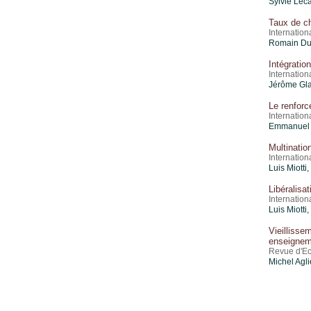
Sylvie Lec
Taux de c
Internatio
Romain Du
Intégrati
Internation
Jérôme Glac
Le renforce
Internation
Emmanuel C
Multinati
Internation
Luis Miotti
Libéralisa
Internation
Luis Miotti
Vieillis
enseigne
Revue d'Eco
Michel Agli