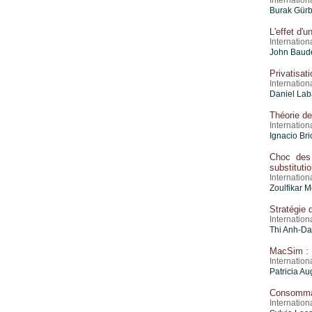
Internatio
Burak Gürb
L'effet d'
Internation
John Baud
Privatisat
Internation
Daniel La
Théorie de
Internation
Ignacio Br
Choc des 
substituti
Internation
Zoulfikar 
Stratégie
Internation
Thi Anh-Da
MacSim : 
Internatio
Patricia Au
Consommati
Internatio