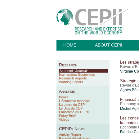
HOME
ABOUT CEPII
Les straté
Research
Revue d'E
Academic Journals
Virginie Co
International Economics
Research Reports
Strategie 
Working Papers
Revue d'E
Agnès Béna
Analysis
Books
Financial 
L'économie mondiale
Economy an
La Lettre du CEPII
Le Blog du CEPII
Michel Agli
Panorama du CEPII
Policy Brief
Les conce
Videos
la coordin
Economie i
CEPII's News
Fabrice Cap
Activity Report
Rapport d'évaluation