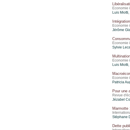
Libéralisa
Economie i
Luis Miotti
Intégrati
Economie i
Jérôme Glac
Consommati
Economie i
Sylvie Lec
Multinatio
Economie i
Luis Miotti
Macroécono
Economie i
Patricia Au
Pour une a
Revue d'éc
Jézabel Co
Marmotte :
Internatio
Stéphane D
Dette publ