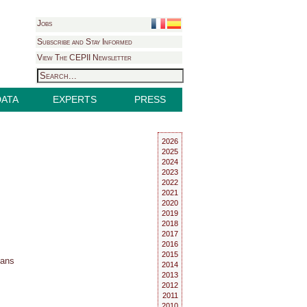
Jobs
Subscribe and Stay Informed
View The CEPII Newsletter
DATA
EXPERTS
PRESS
2026
2025
2024
2023
2022
2021
2020
2019
2018
2017
2016
2015
dans
2014
2013
2012
2011
2010