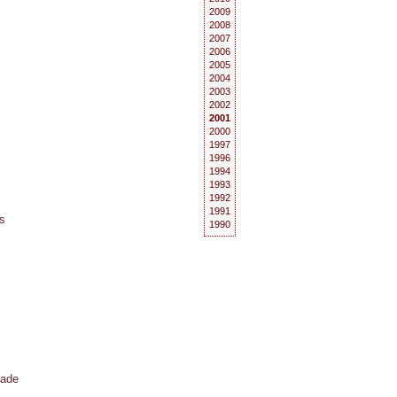
2009
2008
2007
2006
2005
2004
2003
2002
2001
2000
1997
1996
1994
1993
1992
1991
ns
1990
rade