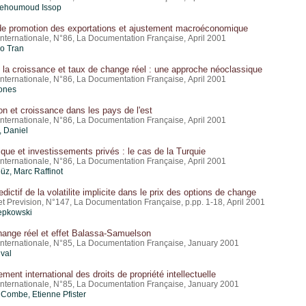
Mehoumoud Issop
 de promotion des exportations et ajustement macroéconomique
nternationale, N°86, La Documentation Française, April 2001
o Tran
 la croissance et taux de change réel : une approche néoclassique
nternationale, N°86, La Documentation Française, April 2001
iones
ion et croissance dans les pays de l'est
nternationale, N°86, La Documentation Française, April 2001
 Daniel
ique et investissements privés : le cas de la Turquie
nternationale, N°86, La Documentation Française, April 2001
üz, Marc Raffinot
dictif de la volatilite implicite dans le prix des options de change
t Prevision, N°147, La Documentation Française, p.pp. 1-18, April 2001
epkowski
hange réel et effet Balassa-Samuelson
nternationale, N°85, La Documentation Française, January 2001
val
ment international des droits de propriété intellectuelle
nternationale, N°85, La Documentation Française, January 2001
ombe, Etienne Pfister