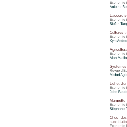
Economie i
Antoine Bo
L'accord s
Economie i
Stefan Ta
Cultures t
Economie i
Kym Anders
Agricultur
Economie i
Alan Matth
Systemes 
Revue d'Ec
Michel Agli
L'effet d'
Economie i
John Baud
Marmotte :
Economie i
Stéphane D
Choc des
substituti
Economie i