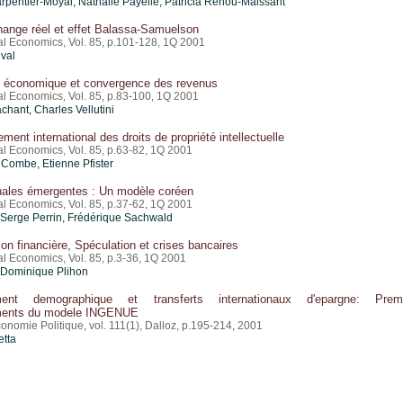
arpentier-Moyal, Nathalie Payelle, Patricia Renou-Maissant
hange réel et effet Balassa-Samuelson
nal Economics, Vol. 85, p.101-128, 1Q 2001
val
on économique et convergence des revenus
al Economics, Vol. 85, p.83-100, 1Q 2001
hant, Charles Vellutini
ment international des droits de propriété intellectuelle
al Economics, Vol. 85, p.63-82, 1Q 2001
ombe, Etienne Pfister
onales émergentes : Un modèle coréen
al Economics, Vol. 85, p.37-62, 1Q 2001
, Serge Perrin, Frédérique Sachwald
tion financière, Spéculation et crises bancaires
al Economics, Vol. 85, p.3-36, 1Q 2001
, Dominique Plihon
sement demographique et transferts internationaux d'epargne: Prem
ments du modele INGENUE
nomie Politique, vol. 111(1), Dalloz, p.195-214, 2001
etta