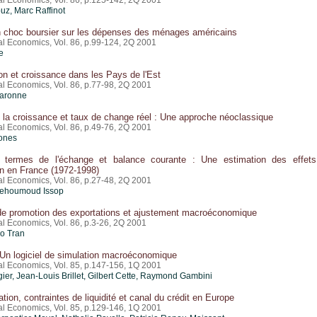
nal Economics, Vol. 86, p.125-142, 2Q 2001
uz, Marc Raffinot
un choc boursier sur les dépenses des ménages américains
al Economics, Vol. 86, p.99-124, 2Q 2001
e
ion et croissance dans les Pays de l'Est
al Economics, Vol. 86, p.77-98, 2Q 2001
baronne
 la croissance et taux de change réel : Une approche néoclassique
al Economics, Vol. 86, p.49-76, 2Q 2001
iones
termes de l'échange et balance courante : Une estimation des effet
on en France (1972-1998)
al Economics, Vol. 86, p.27-48, 2Q 2001
Mehoumoud Issop
 de promotion des exportations et ajustement macroéconomique
al Economics, Vol. 86, p.3-26, 2Q 2001
o Tran
Un logiciel de simulation macroéconomique
nal Economics, Vol. 85, p.147-156, 1Q 2001
gier, Jean-Louis Brillet, Gilbert Cette, Raymond Gambini
on, contraintes de liquidité et canal du crédit en Europe
nal Economics, Vol. 85, p.129-146, 1Q 2001