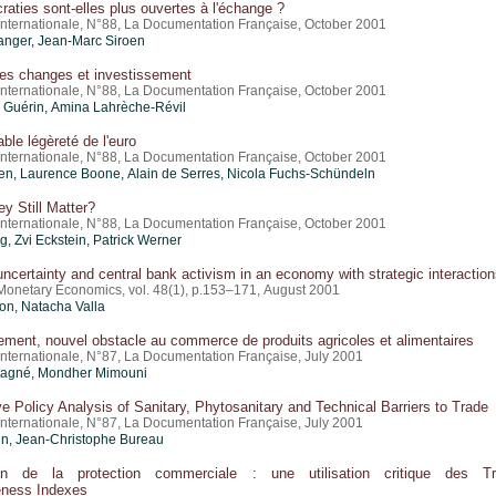
aties sont-elles plus ouvertes à l'échange ?
nternationale, N°88, La Documentation Française, October 2001
ranger, Jean-Marc Siroen
 des changes et investissement
nternationale, N°88, La Documentation Française, October 2001
 Guérin, Amina Lahrèche-Révil
able légèreté de l'euro
nternationale, N°88, La Documentation Française, October 2001
en, Laurence Boone, Alain de Serres, Nicola Fuchs-Schündeln
y Still Matter?
nternationale, N°88, La Documentation Française, October 2001
, Zvi Eckstein, Patrick Werner
uncertainty and central bank activism in an economy with strategic interactio
 Monetary Economics, vol. 48(1), p.153–171, August 2001
son, Natacha Valla
ement, nouvel obstacle au commerce de produits agricoles et alimentaires
nternationale, N°87, La Documentation Française, July 2001
tagné, Mondher Mimouni
ve Policy Analysis of Sanitary, Phytosanitary and Technical Barriers to Trade
nternationale, N°87, La Documentation Française, July 2001
in,
Jean-Christophe Bureau
tion de la protection commerciale : une utilisation critique des T
eness Indexes