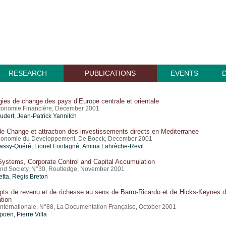
RESEARCH
PUBLICATIONS
EVENTS
gies de change des pays d’Europe centrale et orientale
conomie Financière, December 2001
udert, Jean-Patrick Yannitch
de Change et attraction des investissements directs en Mediterranee
conomie du Developpement, De Boeck, December 2001
ssy-Quéré, Lionel Fontagné, Amina Lahrèche-Revil
Systems, Corporate Control and Capital Accumulation
d Society, N°30, Routledge, November 2001
etta, Regis Breton
pts de revenu et de richesse au sens de Barro-Ricardo et de Hicks-Keynes 
ation
nternationale, N°88, La Documentation Française, October 2001
oën, Pierre Villa