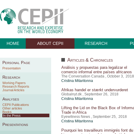
HOME
ABOUT CEPII
RESEARCH
P
Articles & Chronicles
Personal Page
Análisis y propuestas para legalizar el
Presentation
comercio informal entre países africanos
The Conversation Canada , October 3, 2018
Research
Cristina Mitaritonna
Working Papers
Research Reports
Afrikas handel er stærkt undervurderet
Journal Articles
Globalnyt.dk , September 26, 2018
Analyses
Cristina Mitaritonna
CEPII Publications
Lifting the Lid on the Black Box of Informa
Other articles
Books
Trade in Africa
In the Press
Eyewitness News , September 25, 2018
Cristina Mitaritonna
Presentations
Pourquoi les travailleurs immigrés font du