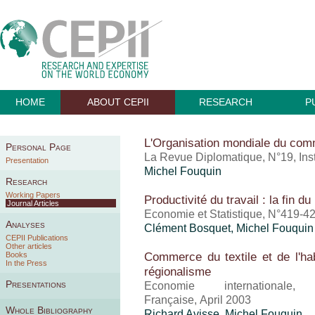
HOME
ABOUT CEPII
RESEARCH
P
L'Organisation mondiale du comm
Personal Page
La Revue Diplomatique, N°19, Inst
Presentation
Michel Fouquin
Research
Working Papers
Productivité du travail : la fin
Journal Articles
Economie et Statistique, N°419-4
Analyses
Clément Bosquet,
Michel Fouquin
CEPII Publications
Other articles
Commerce du textile et de l'hab
Books
In the Press
régionalisme
Presentations
Economie international
Française, April 2003
Whole Bibliography
Richard Avisse,
Michel Fouquin