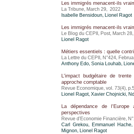
Les immigrés menacent-ils vraim
La Tribune, March 29, 2022
Isabelle Bensidoun
,
Lionel Ragot
Les immigrés menacent-ils vraim
Le Blog du CEPII, Post, March 28
Lionel Ragot
Métiers essentiels : quelle contr
La Lettre du CEPII, N°424, Febru
Anthony Edo
, Sonia Louhab,
Lion
L’impact budgétaire de trent
approche comptable
Revue Economique, vol. 73(4), p.
Lionel Ragot
, Xavier Chojnicki,
La dépendance de l’Europe 
perspectives
Revue d'Economie Financière, N°
Carl Grekou
, Emmanuel Hache, F
Mignon
,
Lionel Ragot