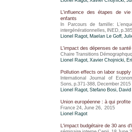
Lionel Ragot
, Xavier Chojnicki, J
L’influence des étapes de vie
enfants
In Parcours de famille: L'enqu
intergénérationnelles, INED, p.38
Lionel Ragot
, Maelan Le Goff, Ju
L’impact des dépenses de santé 
Chaire Transitions Démographquq
Lionel Ragot
, Xavier Chojnicki, Er
Pollution effects on labor suppl
International Journal of Econo
Sons, p.371-388, December 2015
Lionel Ragot
, Stefano Bosi, Davi
Union européenne : à qui profite 
France 24, June 26, 2015
Lionel Ragot
L'impact budgétaire de 30 ans d
séminaire interne Cepii, 18 June 