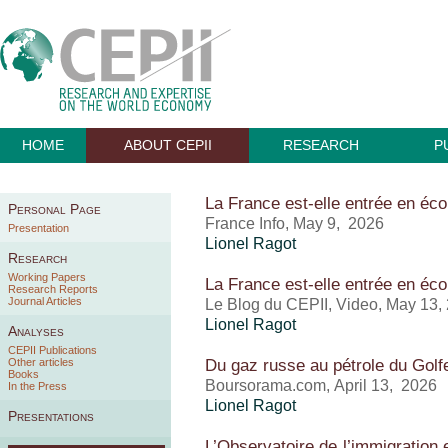
HOME
ABOUT CEPII
RESEARCH
P
La France est-elle entrée en éc
Personal Page
France Info, May 9, 2026
Presentation
Lionel Ragot
Research
Working Papers
La France est-elle entrée en éc
Research Reports
Journal Articles
Le Blog du CEPII, Video, May 13,
Lionel Ragot
Analyses
CEPII Publications
Du gaz russe au pétrole du Golfe
Other articles
Books
Boursorama.com, April 13, 2026
In the Press
Lionel Ragot
Presentations
L’Observatoire de l’immigration 