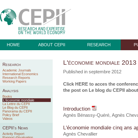
HOME
ABOUT CEPII
RESEARCH
P
L'économie mondiale 2013
Research
Academic Journals
Published in septembre 2012
International Economics
Research Reports
Working Papers
Click
HERE
to acces the conferen
the post on
Le blog du CEPII
about 
Analysis
Books
L'économie mondiale
La Lettre du CEPII
Le Blog du CEPII
Introduction
Panorama du CEPII
Agnès Bénassy-Quéré, Agnès Cheval
Policy Brief
Videos
L'économie mondiale cinq ans ap
CEPII's News
Agnès Chevallier
Activity Report
Rapport d'évaluation