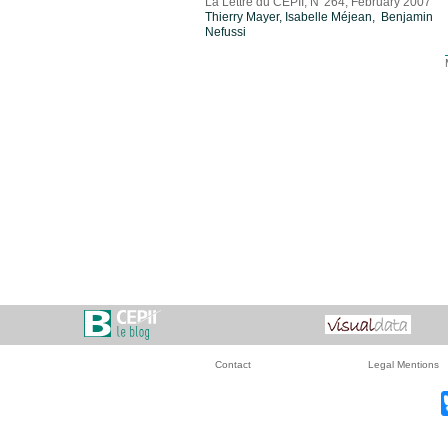
La Lettre du CEPII, N°264, February 2007
Thierry Mayer
,
Isabelle Méjean
, Benjamin
Nefussi
Contact
Legal Mentions