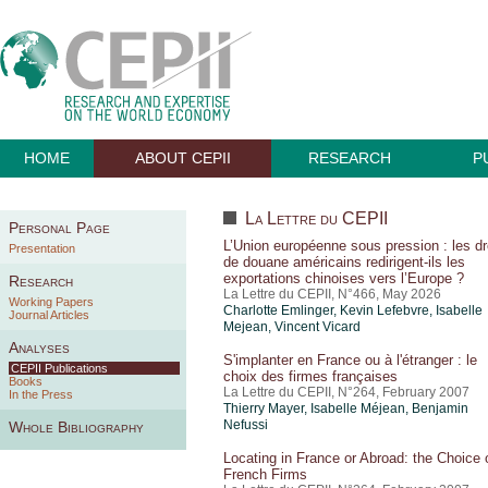
HOME
ABOUT CEPII
RESEARCH
P
La Lettre du CEPII
Personal Page
L’Union européenne sous pression : les dr
Presentation
de douane américains redirigent-ils les
exportations chinoises vers l’Europe ?
Research
La Lettre du CEPII, N°466, May 2026
Working Papers
Charlotte Emlinger
,
Kevin Lefebvre
,
Isabelle
Journal Articles
Mejean
,
Vincent Vicard
Analyses
S'implanter en France ou à l'étranger : le
CEPII Publications
choix des firmes françaises
Books
La Lettre du CEPII, N°264, February 2007
In the Press
Thierry Mayer
,
Isabelle Méjean
, Benjamin
Nefussi
Whole Bibliography
Locating in France or Abroad: the Choice 
French Firms