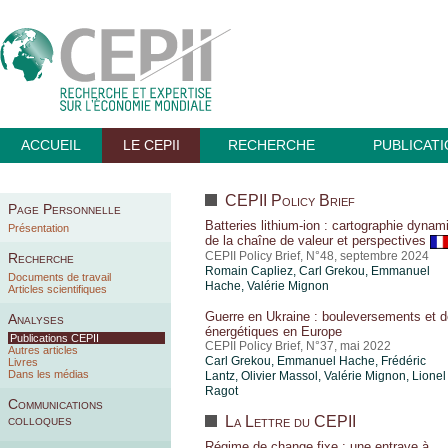
ACCUEIL
LE CEPII
RECHERCHE
PUBLICAT
CEPII Policy Brief
Page Personnelle
Batteries lithium-ion : cartographie dynam
Présentation
de la chaîne de valeur et perspectives
CEPII Policy Brief, N°48, septembre 2024
Recherche
Romain Capliez,
Carl Grekou
, Emmanuel
Documents de travail
Hache,
Valérie Mignon
Articles scientifiques
Guerre en Ukraine : bouleversements et d
Analyses
énergétiques en Europe
Publications CEPII
CEPII Policy Brief, N°37, mai 2022
Autres articles
Carl Grekou
, Emmanuel Hache, Frédéric
Livres
Dans les médias
Lantz, Olivier Massol,
Valérie Mignon
,
Lionel
Ragot
Communications
colloques
La Lettre du CEPII
Régime de change fixe : une entrave à