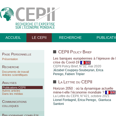
ACCUEIL
LE CEPII
RECHERCHE
PUBLICAT
CEPII Policy Brief
Page Personnelle
Les banques européennes à l’épreuve de 
Présentation
crise du Covid-19
CEPII Policy Brief, N°32, mai 2020
Recherche
Jézabel Couppey-Soubeyran,
Erica
Documents de travail
Perego
,
Fabien Tripier
Articles scientifiques
La Lettre du CEPII
Analyses
Publications CEPII
Horizon 2050 : où la dynamique actuelle
Autres articles
mène-t-elle l’économie mondiale ?
Dans les médias
La Lettre du CEPII, N°421, octobre 2021
Lionel Fontagné,
Erica Perego
, Gianluca
Communications
Santoni
colloques
Bibliographie complète