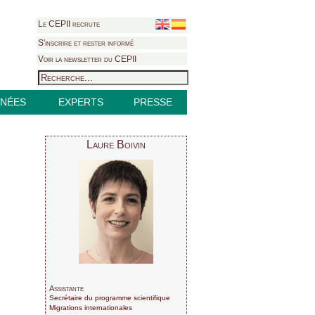
Le CEPII recrute
S'inscrire et rester informé
Voir la newsletter du CEPII
NÉES
EXPERTS
PRESSE
Laure Boivin
Assistante
Secrétaire du programme scientifique
Migrations internationales