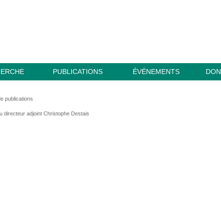
HERCHE
PUBLICATIONS
ÉVÉNEMENTS
DON
de publications
u directeur adjoint Christophe Destais