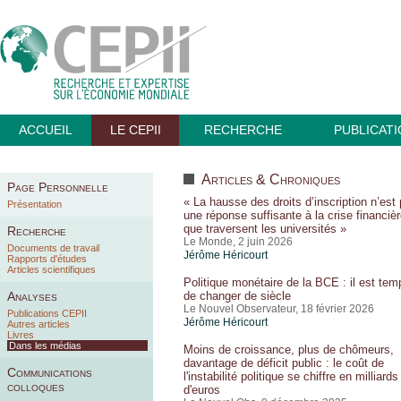
ACCUEIL
LE CEPII
RECHERCHE
PUBLICAT
Articles & Chroniques
Page Personnelle
« La hausse des droits d’inscription n’est
Présentation
une réponse suffisante à la crise financiè
que traversent les universités »
Recherche
Le Monde, 2 juin 2026
Documents de travail
Jérôme Héricourt
Rapports d'études
Articles scientifiques
Politique monétaire de la BCE : il est tem
Analyses
de changer de siècle
Le Nouvel Observateur, 18 février 2026
Publications CEPII
Jérôme Héricourt
Autres articles
Livres
Dans les médias
Moins de croissance, plus de chômeurs,
davantage de déficit public : le coût de
Communications
l'instabilité politique se chiffre en milliards
colloques
d'euros