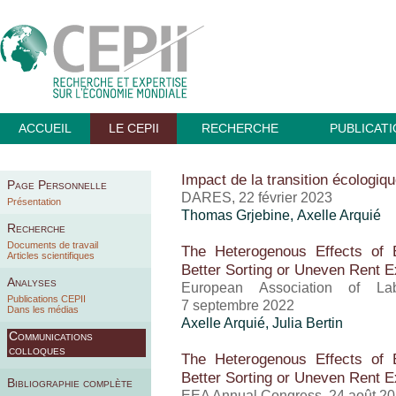
ACCUEIL
LE CEPII
RECHERCHE
PUBLICAT
Impact de la transition écologiqu
Page Personnelle
DARES, 22 février 2023
Présentation
Thomas Grjebine
,
Axelle Arquié
Recherche
Documents de travail
The Heterogenous Effects of 
Articles scientifiques
Better Sorting or Uneven Rent E
Analyses
European Association of La
Publications CEPII
7 septembre 2022
Dans les médias
Axelle Arquié
, Julia Bertin
Communications
colloques
The Heterogenous Effects of 
Better Sorting or Uneven Rent E
Bibliographie complète
EEA Annual Congress, 24 août 2