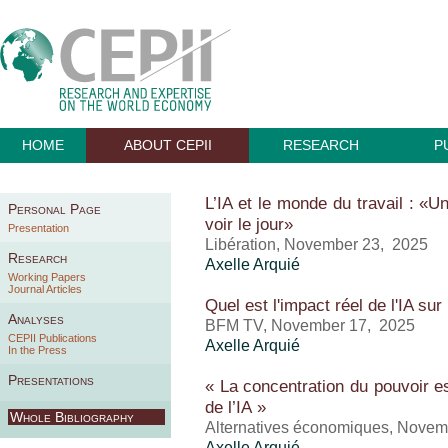
HOME
ABOUT CEPII
RESEARCH
P
L’IA et le monde du travail : «Un
Personal Page
voir le jour»
Presentation
Libération, November 23, 2025
Research
Axelle Arquié
Working Papers
Journal Articles
Quel est l'impact réel de l'IA sur 
Analyses
BFM TV, November 17, 2025
CEPII Publications
Axelle Arquié
In the Press
Presentations
« La concentration du pouvoir es
de l’IA »
Whole Bibliography
Alternatives économiques, Novem
Axelle Arquié