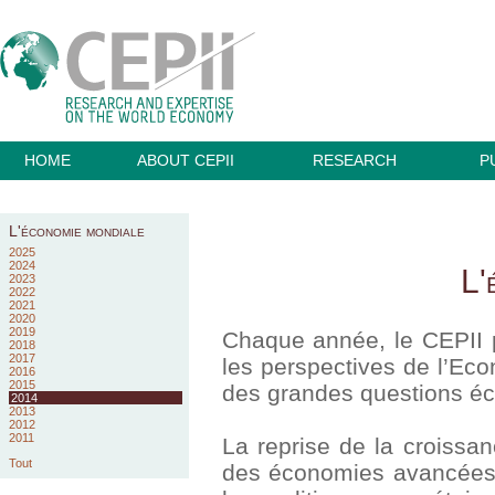
HOME
ABOUT CEPII
RESEARCH
P
L'économie mondiale
2025
2024
L'
2023
2022
2021
2020
2019
Chaque année, le CEPII p
2018
2017
les perspectives de l’Ec
2016
2015
des grandes questions é
2014
2013
2012
2011
La reprise de la croissa
Tout
des économies avancées :