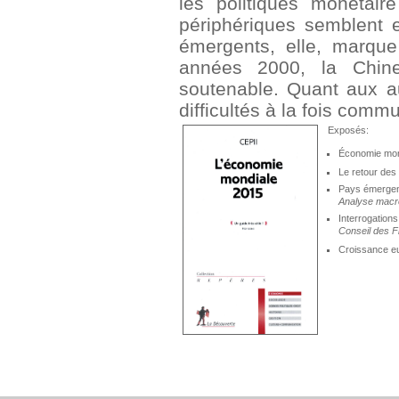
les politiques monétair
périphériques semblent e
émergents, elle, marque
années 2000, la Chine
soutenable. Quant aux au
difficultés à la fois comm
Exposés:
Économie mond
Le retour des 
Pays émergents
Analyse macro
Interrogatio
Conseil des F
Croissance eu