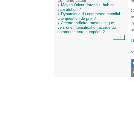
m
Du même auteur
> Moyen-Orient, Istanbul, hub de
substitution ?
C
> Dynamique du commerce mondial :
a
une question de prix ?
i
> Accord tarifaire transatlantique :
vers une intensification accrue du
m
commerce intra-européen ?
+
L
<