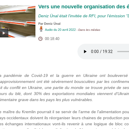
Vers une nouvelle organisation des
Deniz Ünal était l'invitée de RFI, pour l'émission 
Par
Deniz Ünal
Audio
du 20 avril 2022
- Dans les médias
00:18:40
a pandémie de Covid-19 et la guerre en Ukraine ont bouleversé
'approvisionnement ont été sévèrement bousculées par les confinem
ait du conflit en Ukraine, une partie du monde se trouve privée de ses
ours du blé, dont 30% des exportations mondiales viennent d'Ukraine
limentaire grave dans les pays les plus vulnérables.
e maître du Kremlin pourrait il se servir de l'arme de l'alimentation p
ays occidentaux doivent ils réorganiser leurs chaines de production 
es échanges internationaux vont-ils revenir à une logique de bloc c