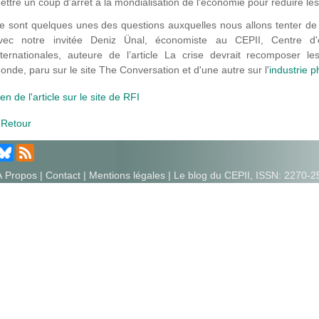
ettre un coup d'arrêt à la mondialisation de l'économie pour réduire l
e sont quelques unes des questions auxquelles nous allons tenter de
vec notre invitée Deniz Ünal, économiste au CEPII, Centre d'é
nternationales, auteure de l’article La crise devrait recomposer l
onde, paru sur le site The Conversation et d'une autre sur l'
industrie 
ien de l'article sur le site de RFI
 Retour
À Propos
|
Contact
|
Mentions légales
| Le blog du CEPII, ISSN: 2270-2