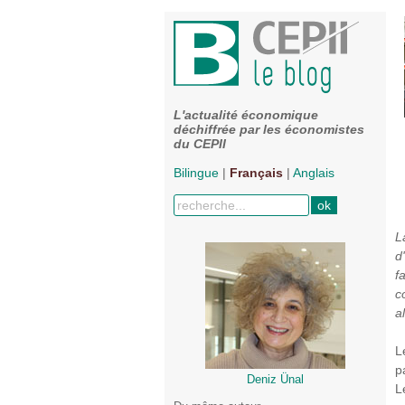
L'actualité économique
déchiffrée par les économistes
du CEPII
Bilingue
|
Français
|
Anglais
L
d
f
c
a
L
p
Deniz Ünal
L