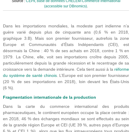
Source :
CEPII, base de données CHELEM-Commerce international
(accessible sur DBnomics)
.
Dans les importations mondiales, la modeste part indienne n’a
guère varié depuis plus de cinquante ans (0,6 % en 2018,
graphique 3.B). Mais son premier fournisseur, autrefois la zone
Europe et Communautés d’États Indépendants (CEI), est
désormais la Chine : 40 % de ses achats en 2018, contre 1 % en
1979. La Chine, elle, voit ses importations croître depuis 2005,
particulièrement depuis la grande récession et le recentrage de sa
croissance vers la demande intérieure. Cela tient aussi à la
réforme
du système de santé chinois
. L’Europe est son premier fournisseur
(20 % de ses importations en 2018), loin devant les États-Unis
(6 %).
Fragmentation internationale de la production
Dans la carte du commerce international des produits
pharmaceutiques, le continent européen occupe la place centrale :
en 2018, 46 % des échanges mondiaux se sont effectués au sein
de la grande région Europe et CEI (UE 39 %, autres pays d’Europe
6 % et CEI 1 %), alors que les flux intraeuropéens tous produits