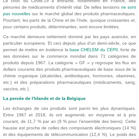
Le choc du Covid-19 a entraîné, notamment en France, des
pénuries de médicaments d’intérêt vital. De telles tensions
ne sont
pas nouvelles
sur le marché global des produits pharmaceutiques.
Pourtant, les parts de la Chine et de l’Inde, quoique croissantes et,
pour certains produits, déterminantes, sont encore limitées.
Ce marché demeure nettement dominé par les pays avancés, en
particulier européens. Et ceci depuis plus d’un demi-siècle, ce que
permet de mettre en évidence la
base CHELEM du CEPII
, forte de
ses données sur le commerce mondial dans 71 catégories de
produits depuis 1967. La catégorie « GF » y regroupe les flux en
dollars courants des produits pharmaceutiques de base issus de la
chimie organique (alcaloïdes, antibiotiques, hormones, vitamines,
etc.) et des préparations pharmaceutiques (médicaments, sang,
vaccins, etc.).
La percée de l’Irlande et de la Belgique
Les échanges de ces produits sont parmi les plus dynamiques.
Entre 1967 et 2018, ils ont augmenté, en moyenne et à prix
courant, de 11,7 % par an (9 % pour l’ensemble des biens). Cette
hausse est proche de celles des composants électroniques (14 %)
et des équipements de télécommunication (12,4 %). Le poids des