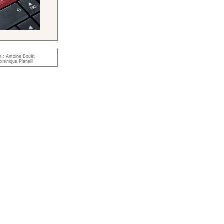
n : Antoine Bouët
minique Pianelli