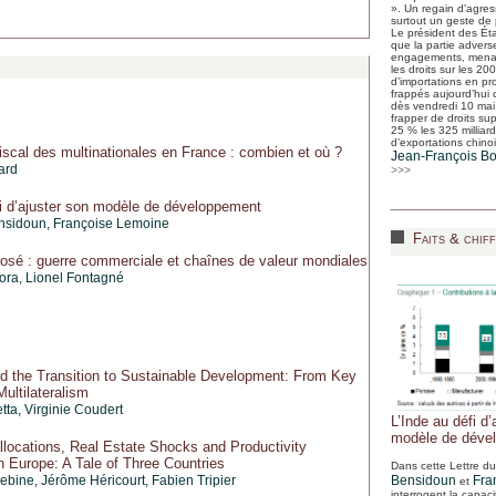
». Un regain d’agress
surtout un geste de p
Le président des Éta
que la partie advers
engagements, menac
les droits sur les 200
d’importations en p
frappés aujourd’hui 
dès vendredi 10 mai, 
frapper de droits su
25 % les 325 milliard
d’exportations chinoi
fiscal des multinationales en France : combien et où ?
Jean-François Boi
ard
>>>
fi d’ajuster son modèle de développement
ensidoun
, Françoise Lemoine
Faits & chiff
rrosé : guerre commerciale et chaînes de valeur mondiales
lora, Lionel Fontagné
nd the Transition to Sustainable Development: From Key
ultilateralism
etta, Virginie Coudert
L’Inde au défi d’
modèle de déve
llocations, Real Estate Shocks and Productivity
n Europe: A Tale of Three Countries
Dans cette
Lettre d
ebine
,
Jérôme Héricourt
,
Fabien Tripier
Bensidoun
Fra
et
interrogent la capac