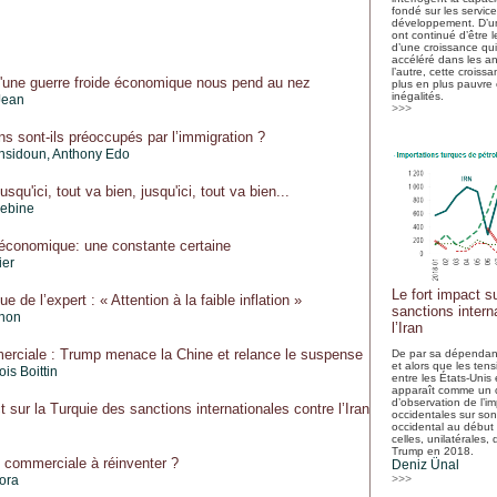
fondé sur les service
développement. D’un
ont continué d’être l
d’une croissance qu
accéléré dans les a
l’autre, cette crois
une guerre froide économique nous pend au nez
plus en plus pauvre 
inégalités.
Jean
>>>
s sont-ils préoccupés par l’immigration ?
ensidoun
,
Anthony Edo
usqu'ici, tout va bien, jusqu'ici, tout va bien...
ebine
e économique: une constante certaine
ier
Le fort impact s
e de l’expert : « Attention à la faible inflation »
sanctions intern
gnon
l’Iran
rciale : Trump menace la Chine et relance le suspense
De par sa dépendan
et alors que les ten
is Boittin
entre les États-Unis e
apparaît comme un c
d’observation de l’i
t sur la Turquie des sanctions internationales contre l’Iran
occidentales sur son 
occidental au début
celles, unilatérales,
Trump en 2018.
e commerciale à réinventer ?
Deniz Ünal
lora
>>>