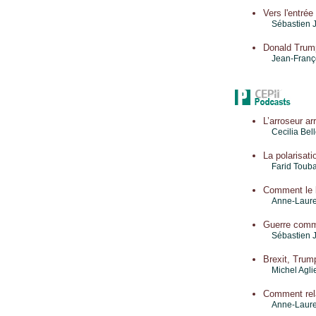
Vers l'entrée
Sébastien 
Donald Trump
Jean-Franço
L’arroseur a
Cecilia Bel
La polarisati
Farid Touba
Comment le b
Anne-Laure
Guerre comme
Sébastien 
Brexit, Trum
Michel Agli
Comment rela
Anne-Laure