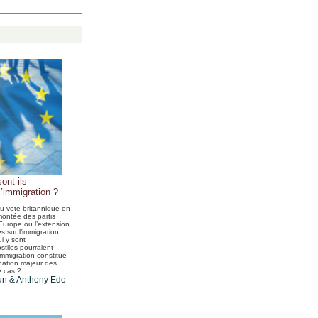
ont-ils
’immigration ?
du vote britannique en
 montée des partis
Europe ou l’extension
s sur l’immigration
i y sont
stiles pourraient
immigration constitue
pation majeur des
e cas ?
un
&
Anthony Edo