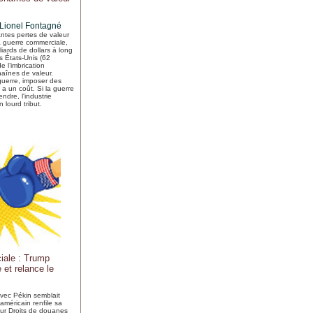
Lionel Fontagné
ntes pertes de valeur
la guerre commerciale,
liards de dollars à long
s États-Unis (62
de l’imbrication
haînes de valeur.
uerre, imposer des
a un coût. Si la guerre
endre, l'industrie
 lourd tribut.
iale : Trump
et relance le
avec Pékin semblait
américain renfile sa
ur Droits de douanes