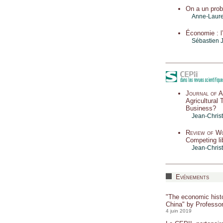
On a un prob
Anne-Laure
Économie : l
Sébastien 
Journal of A
Agricultural 
Business?
Jean-Chris
Review of W
Competing lib
Jean-Chris
Evénements
"The economic histo
China"
by Professo
4 juin 2019