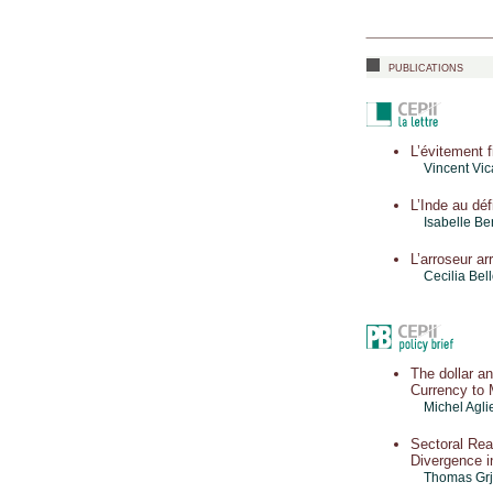
publications
L’évitement 
Vincent Vic
L’Inde au dé
Isabelle B
L’arroseur a
Cecilia Bel
The dollar a
Currency to M
Michel Agli
Sectoral Rea
Divergence i
Thomas Grj