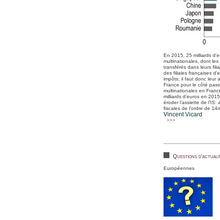
En 2015, 25 milliards d’e
multinationales, dont le
transférés dans leurs fili
des filiales françaises d
impôts; il faut donc leur 
France pour le côté pass
multinationales en Franc
milliards d’euros en 201
éroder l’assiette de l’IS
fiscales de l’ordre de 14
Vincent Vicard
>>>
Questions d'actuali
Européennes