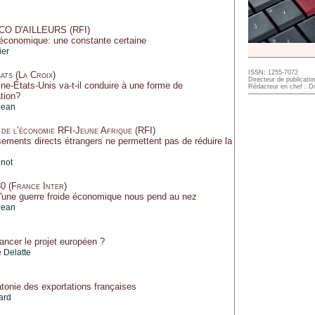
CO D'AILLEURS (RFI)
e économique: une constante certaine
ier
ISSN: 1255-7072
ats (La Croix)
Directeur de publicatio
ine-États-Unis va-t-il conduire à une forme de
Rédacteur en chef : Do
tion?
Jean
 de l’économie RFI-Jeune Afrique (RFI)
sements directs étrangers ne permettent pas de réduire la
énot
30 (France Inter)
une guerre froide économique nous pend au nez
Jean
ncer le projet européen ?
 Delatte
atonie des exportations françaises
ard