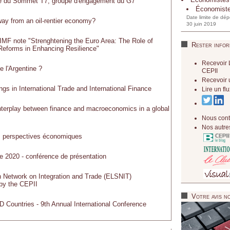
re du Sommet T7, groupe d'engagement du G7
Économist
Date limite de dép
away from an oil-rentier economy?
30 juin 2019
 IMF note "Strenghtening the Euro Area: The Role of
Rester infor
 Reforms in Enhancing Resilience"
Recevoir 
e l'Argentine ?
CEPII
Recevoir 
ngs in International Trade and International Finance
Lire un f
terplay between finance and macroeconomics in a global
Nous cont
Nos autres
t: perspectives économiques
e 2020 - conférence de présentation
n Network on Integration and Trade (ELSNIT)
by the CEPII
Votre avis no
 Countries - 9th Annual International Conference