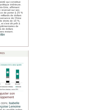
ivité qui constitue
olitique intérieure.
ts-Unis, affirmant
e revenait sur ses
e de porter à 25 %
 milliards de dollars
rovenance de Chine
de droits de 10 %,
et s’est dit prêt à
pplémentaires de
s de dollars
ses restant.
ttin
res
ajuster son
loppement
Isabelle
u CEPII
,
nçoise Lemoine
ité du modèle indien