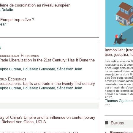
lème de coordination au niveau européen
 Delatte
’Europe trop naïve ?
Jean
Immobilier : jusq
bien, jusqu'ici, t
gricultural Economics
Trade Liberalization in the 21st Century: Has it Done the
Les indicateurs de l’
rassurants qu’à cour
encourageants soient
tophe Bureau
,
Houssein Guimbard
,
Sébastien Jean
ne sauraient dissimu
sous-jacents dont l’
pas être sous-estimé
orld Economics
devraient nous alert
eralizations: tariffs and trade in the twenty-first century
constate que le sect
est en train de s’ess
tophe Bureau
,
Houssein Guimbard
,
Sébastien Jean
nombre de permis de
délivrés a diminué d
2017.
Thomas Grjebine
>>>
ry of China's Empire and its influence on contemporary
r Richard Von Glahn, UCLA
Emplois
Economistes