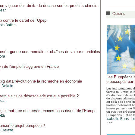
 en vigueur des droits de douane sur les produits chinois
Jean
Opinion
 contre le cartel de l'Opep
is Boittin
rrosé : guerre commerciale et chaînes de valeur mondiales
lora
on de l'emploi s'aggrave en France
l
Les Européens s
ig data révolutionne la recherche en économie
préoccupés par l
 Delatte
Les interprétations 
faveur du Brexit, la
d’extrême-droite en 
rciale : une désescalade est-elle possible ?
de discours alarmiste
Jean
au-delà des partis qu
traditionnellement ho
laisser penser que l’
p, climat : ce que ces menaces nous disent de l’Europe
un sujet de préoccu
etta
Européens. Est-ce l
Isabelle Bensido
>>>
ncer le projet européen ?
 Delatte