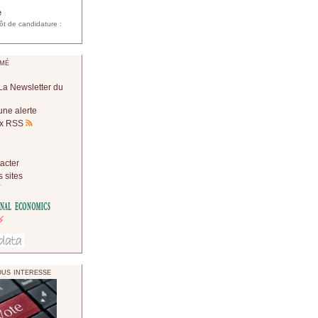
e
ôt de candidature :
mé
La Newsletter du
une alerte
lux RSS
acter
 sites
us interesse