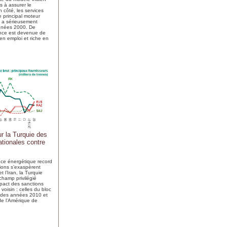
s à assurer le
 côté, les services
e principal moteur
i a sérieusement
nnées 2000. De
sance est devenue de
en emploi et riche en
ur la Turquie des
ationales contre
ce énergétique record
sions s’exaspèrent
t l’Iran, la Turquie
hamp privilégié
mpact des sanctions
voisin : celles du bloc
 des années 2010 et
 de l’Amérique de