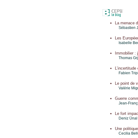
La menace d'
Sébastien 
Les Européen
Isabelle B
Immobilier : j
Thomas Grj
L’incertitud
Fabien Trip
Le point de vu
Valérie Mi
Guerre comme
Jean-Franço
Le fort impac
Deniz Ünal
Une politiqu
Cecilia Bel