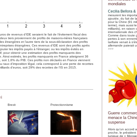
mondiales
Cecilia Bellora
&
mesurent les importa
ajoutée, du fait de 
pour la Chine (91 mil
terme), mais aussi le
milliards), en raison 
internationale des c
uros de revenus d’IDE seraient le fait de l’évitement fiscal des
Comme dans toute g
s deux tiers proviennent de profits de maisons-mères françaises
pertes à son ennemi 
ales étrangères et l’autre tiers de la sous-déclaration des profits
tarifaire venait à s'ét
’entreprises étrangères. Ces revenus d’IDE sont des profits après
allemande paierait un
>>>
ajouter les impôts payés à l’étranger, ou les impôts évités en
if, pour obtenir une estimation des profits manquants des
e. Ainsi estimés, les profits manquants en France atteignent 36
5, soit 1,6% du PIB. Ces profits non déclarés en France viennent
: au taux d’imposition légal, cela correspond à une perte de recettes
milliards d’euros, soit 29% des recettes de l’IS en 2015.
té
Brexit
Protectionnisme
Guerre commerc
menace la Chine 
suspense
Alors qu’un accord 
proche, le président 
tunique de « Monsie