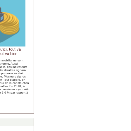
u'ici, tout va
out va bien...
immobilier ne sont
t terme. Aussi
-ils, ces indicateurs
ler d’autres signaux
importance ne doit
e. Plusieurs signes
er. Tout d’abord, on
eur de la construction
ouffler. En 2018, le
 construire ayant été
e 7,6 % par rapport à