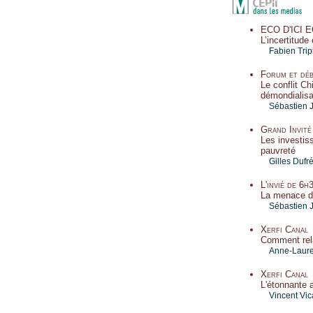
ECO D'ICI E
L’incertitud
Fabien Trip
Forum et déb
Le conflit Ch
démondialisa
Sébastien 
Grand Invité
Les investis
pauvreté
Gilles Dufr
L'invié de 6h
La menace d'
Sébastien 
Xerfi Canal
Comment rela
Anne-Laure
Xerfi Canal
L'étonnante 
Vincent Vic