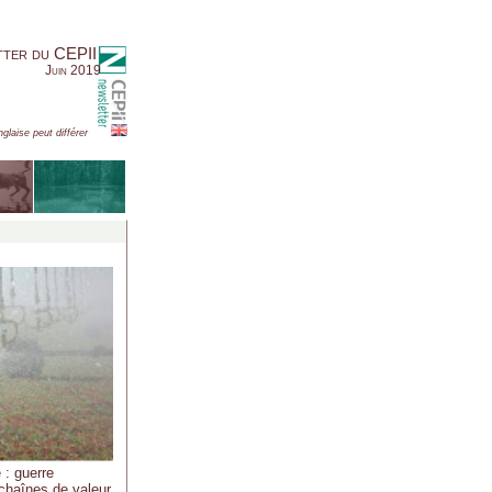
tter du CEPII
Juin 2019
nglaise peut différer
 : guerre
chaînes de valeur