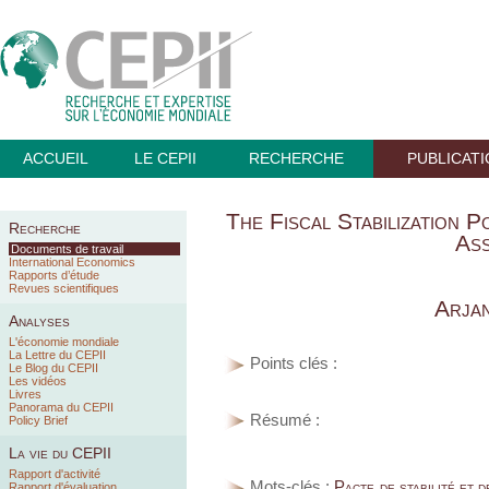
ACCUEIL
LE CEPII
RECHERCHE
PUBLICAT
The Fiscal Stabilization 
Recherche
As
Documents de travail
International Economics
Rapports d’étude
Revues scientifiques
Arja
Analyses
L'économie mondiale
La Lettre du CEPII
Points clés :
Le Blog du CEPII
Les vidéos
Livres
Panorama du CEPII
Résumé :
Policy Brief
La vie du CEPII
Rapport d'activité
Mots-clés :
Pacte de stabilité et d
Rapport d'évaluation