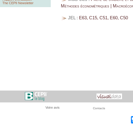
The CEPII Newsletter
Méthodes économétriques | Macroécon
JEL :
E63, C15, C51, E60, C50
Votre avis
Contacts