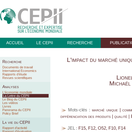
ACCUEIL
LE CEPII
RECHERCHE
PUBLICAT
L'impact du marché uni
Recherche
Documents de travail
International Economics
Rapports d’étude
Lione
Revues scientifiques
Michaël
Analyses
L'économie mondiale
La Lettre du CEPII
Le Blog du CEPII
Les vidéos
Livres
Mots-clés :
marché unique | comm
Panorama du CEPII
Policy Brief
différenciation des produits | qualité 
La vie du CEPII
JEL :
F15, F12, O52, F10, F14
Rapport d'activité
Rapport d'évaluation