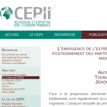
ACCUEIL
LE CEPII
RECHERCHE
PUBLICAT
L’émergence de l’extrê
Recherche
positionnement des partis
Documents de travail
mig
International Economics
Rapports d’étude
Revues scientifiques
Analyses
Ant
L'économie mondiale
Thom
La Lettre du CEPII
Le Blog du CEPII
Jérô
Les vidéos
Livres
Panorama du CEPII
Policy Brief
Face à la progression électorale 
traditionnels sont régulièrement acc
La vie du CEPII
migratoire. L’analyse textuelle de pr
Rapport d'activité
Rapport d'évaluation