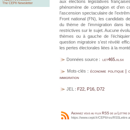
aux élections législatives françai
The CEPII Newsletter
phénomène de contagion et d’en c
l’ascension spectaculaire de l’extrêm
Front national (FN), les candidats de l
du thème de l’immigration dans le
restrictives sur le sujet. Aucune évo
thèmes ou à gauche de l’échiquier
question migratoire s’est révélé effic
les pertes électorales liées à la mont
Données source :
let465.xlsx
Mots-clés :
économie politique | 
immigration
JEL :
F22, P16, D72
Abonnez vous au flux RSS de la Lettre 
https://www.cepii.fr/CEPII/rss/RSSLettre.