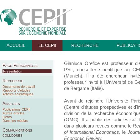
ACCUEIL
LE CEPII
RECHERCHE
PUBLICAT
Gianluca Orefice est professeur d'
Page Personnelle
PSL, conseiller scientifique au CE
Présentation
(Munich). Il a été chercheur invité
Recherche
professeur invité à l'Université de 
Documents de travail
de Bergame (Italie).
Rapports d'études
Articles scientifiques
Avant de rejoindre l'Université Pa
Analyses
(Centre d'études prospectives et d'in
Publications CEPII
division de la recherche économiq
Autres articles
Livres
(OMC). Il a publié des articles sur 
Dans les médias
dans plusieurs revues comme le
Rev
Communications
of International Economics
, le
Journ
colloques
Economic Review
.