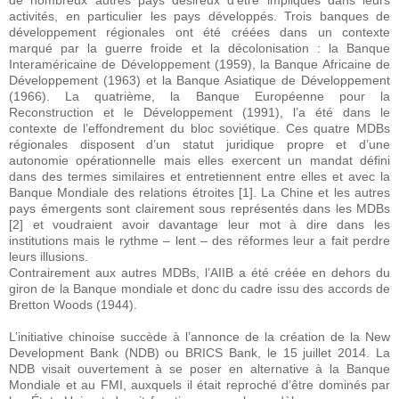
de nombreux autres pays désireux d’être impliqués dans leurs
activités, en particulier les pays développés. Trois banques de
développement régionales ont été créées dans un contexte
marqué par la guerre froide et la décolonisation : la Banque
Interaméricaine de Développement (1959), la Banque Africaine de
Développement (1963) et la Banque Asiatique de Développement
(1966). La quatrième, la Banque Européenne pour la
Reconstruction et le Développement (1991), l’a été dans le
contexte de l’effondrement du bloc soviétique. Ces quatre MDBs
régionales disposent d’un statut juridique propre et d’une
autonomie opérationnelle mais elles exercent un mandat défini
dans des termes similaires et entretiennent entre elles et avec la
Banque Mondiale des relations étroites [1]. La Chine et les autres
pays émergents sont clairement sous représentés dans les MDBs
[2] et voudraient avoir davantage leur mot à dire dans les
institutions mais le rythme – lent – des réformes leur a fait perdre
leurs illusions.
Contrairement aux autres MDBs, l’AIIB a été créée en dehors du
giron de la Banque mondiale et donc du cadre issu des accords de
Bretton Woods (1944).
L’initiative chinoise succède à l’annonce de la création de la New
Development Bank (NDB) ou BRICS Bank, le 15 juillet 2014. La
NDB visait ouvertement à se poser en alternative à la Banque
Mondiale et au FMI, auxquels il était reproché d’être dominés par