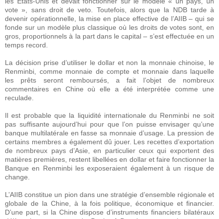
les États-Unis et devait fonctionner sur le modèle « un pays, un
vote », sans droit de veto. Toutefois, alors que la NDB tarde à
devenir opérationnelle, la mise en place effective de l’AIIB – qui se
fonde sur un modèle plus classique où les droits de votes sont, en
gros, proportionnels à la part dans le capital – s’est effectuée en un
temps record.
La décision prise d’utiliser le dollar et non la monnaie chinoise, le
Renminbi, comme monnaie de compte et monnaie dans laquelle
les prêts seront remboursés, a fait l’objet de nombreux
commentaires en Chine où elle a été interprétée comme une
reculade.
Il est probable que la liquidité internationale du Renminbi ne soit
pas suffisante aujourd’hui pour que l’on puisse envisager qu’une
banque multilatérale en fasse sa monnaie d’usage. La pression de
certains membres a également dû jouer. Les recettes d’exportation
de nombreux pays d’Asie, en particulier ceux qui exportent des
matières premières, restent libellées en dollar et faire fonctionner la
Banque en Renminbi les exposeraient également à un risque de
change.
L’AIIB constitue un pion dans une stratégie d’ensemble régionale et
globale de la Chine, à la fois politique, économique et financier.
D’une part, si la Chine dispose d’instruments financiers bilatéraux