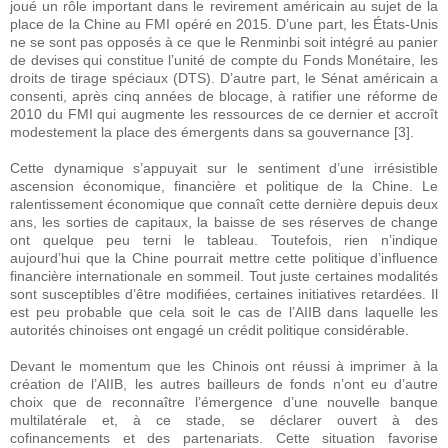
joué un rôle important dans le revirement américain au sujet de la
place de la Chine au FMI opéré en 2015. D’une part, les États-Unis
ne se sont pas opposés à ce que le Renminbi soit intégré au panier
de devises qui constitue l’unité de compte du Fonds Monétaire, les
droits de tirage spéciaux (DTS). D’autre part, le Sénat américain a
consenti, après cinq années de blocage, à ratifier une réforme de
2010 du FMI qui augmente les ressources de ce dernier et accroît
modestement la place des émergents dans sa gouvernance [3].
Cette dynamique s’appuyait sur le sentiment d’une irrésistible
ascension économique, financière et politique de la Chine. Le
ralentissement économique que connaît cette dernière depuis deux
ans, les sorties de capitaux, la baisse de ses réserves de change
ont quelque peu terni le tableau. Toutefois, rien n’indique
aujourd’hui que la Chine pourrait mettre cette politique d’influence
financière internationale en sommeil. Tout juste certaines modalités
sont susceptibles d’être modifiées, certaines initiatives retardées. Il
est peu probable que cela soit le cas de l’AIIB dans laquelle les
autorités chinoises ont engagé un crédit politique considérable.
Devant le momentum que les Chinois ont réussi à imprimer à la
création de l’AIIB, les autres bailleurs de fonds n’ont eu d’autre
choix que de reconnaître l’émergence d’une nouvelle banque
multilatérale et, à ce stade, se déclarer ouvert à des
cofinancements et des partenariats. Cette situation favorise