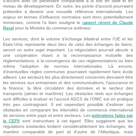
d’accord avec un partenaire comparable à la fois en taille et en
niveau de développement. En outre, les points d’accord pourraient
prétendre à devenir une nouvelle référence internationale. Les
enjeux en termes d’influence normative sont donc potentiellement
immenses, comme l’a bien souligné le
rapport récent de Claude
Revel
pour la Ministre du commerce extérieur.
Les services, dont le volume d’échange bilatéral entre l’UE et les
Etats-Unis représente deux tiers de celui des échanges de biens,
seront un autre sujet important. La négociation pourrait aboutir à
une coopération visant à la reconnaissance mutuelle des
réglementations, à la convergence de ces réglementations ou bien
même l'adoption de normes internationales. Là encore,
d’éventuelles règles communes pourraient rapidement faire école
ailleurs. Les secteurs les plus directement concernés devraient être
les services aux entreprises et des communications, l’assurance et
la finance, la libre circulation des données et le secteur des
transports (aérien et maritime). Les obstacles réels aux échanges
sont difficiles à évaluer et l’accord AGCS de l’OMC est en pratique
très peu contraignant. Il est cependant possible d’estimer ces
obstacles en comparant les intensités de commerce international
de services entre pays et entre secteurs. Les
estimations faites par
le CEPII
sont instructives à cet égard. Elles suggèrent que les
régulations existantes brident considérablement les échanges, de
manière comparable de part et d’autre de l’Atlantique, mais