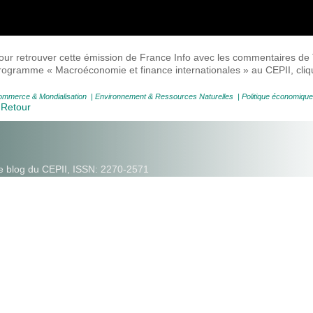
our retrouver cette émission de France Info avec les commentaires d
rogramme « Macroéconomie et finance internationales » au CEPII, cli
mmerce & Mondialisation
|
Environnement & Ressources Naturelles
|
Politique économique
 Retour
e blog du CEPII, ISSN: 2270-2571