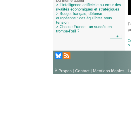
Du même auteur
> L’intelligence artificielle au cœur des
rivalités économiques et stratégiques
> Budget français, défense
européenne : des équilibres sous
tension
P
> Choose France : un succès en
p
trompe-l’œil ?
+
Co
<
À Propos
|
Contact
|
Mentions légales
| L