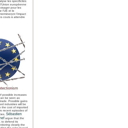
lyse les spécificités
 l'Union européenne
nvisager pour les
e l'UE et le
termineront l'impact
es couts à attendre
otectionism
f possible increases
 can be seen as
 trade. Possible gains
ted industries will be
n the cost of imported
wo recent episodes of
Sébastien
cies,
hef
argue that the
 to defend its
nitoring closely the
nding the rules-based