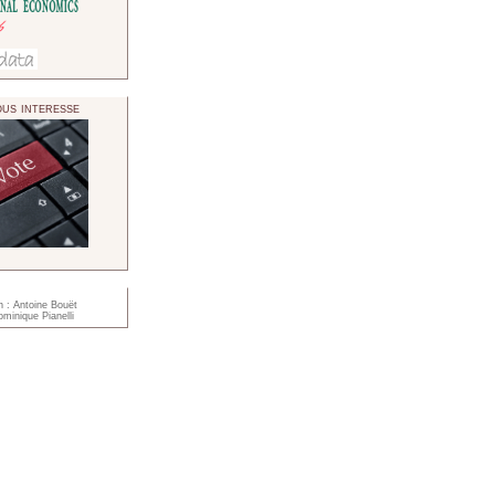
us interesse
n : Antoine Bouët
minique Pianelli