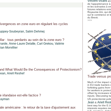
Vincent Vicard
ana
de l'appartenance à
et les scénarios à e
futures relations entr
Royaume-Uni, qui dé
sur le commerce et l
du Brexit.
>>>
divergences en zone euro en régulant les cycles
uppey-Soubeyran, Salim Dehmej
lar : tous perdants au sein de la zone euro ?
harde, Anne-Laure Delatte,
Carl Grekou
,
Valérie
ian Morvillier
and What Would Be the Consequences of Protectionism?
Jean
,
Ariell Reshef
Trade versus pr
Much of the impact o
in EU trade barriers
forfeiting gains from
for workers in protec
offset by increases i
 irlandaise est-elle factice ?
inputs. Discussing t
Nayman
US protectionist poli
Jean
Ariell Res
&
best way for the E.U.
le américaine : le retour de la taxe d'ajustement aux
interests requires mo
U.S. practices, defe