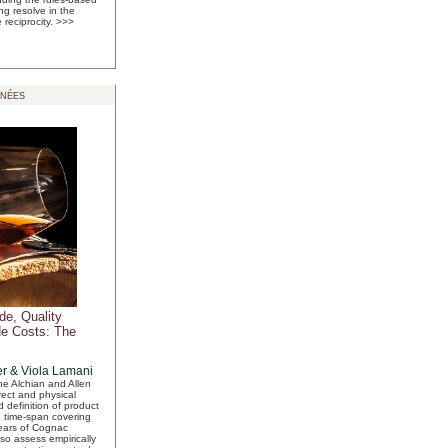
ng resolve in the
 reciprocity.
>>>
nées
ade, Quality
de Costs: The
er
&
Viola Lamani
the Alchian and Allen
rect and physical
 definition of product
ng time-span covering
years of Cognac
lso assess empirically