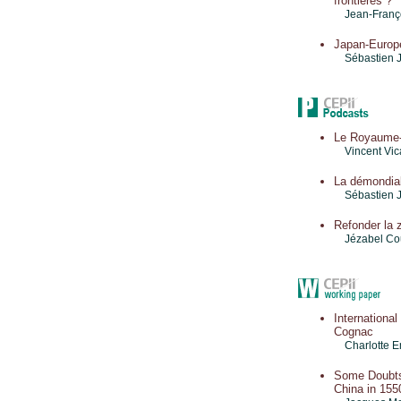
frontières ?
Jean-Franço
Japan-Europ
Sébastien 
Le Royaume-U
Vincent Vic
La démondial
Sébastien 
Refonder la 
Jézabel C
Internationa
Cognac
Charlotte E
Some Doubts 
China in 155