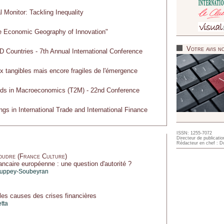
l Monitor: Tackling Inequality
e Economic Geography of Innovation"
Votre avis no
 Countries - 7th Annual International Conference
ux tangibles mais encore fragiles de l'émergence
ds in Macroeconomics (T2M) - 22nd Conference
ngs in International Trade and International Finance
ISSN: 1255-7072
Directeur de publicatio
Rédacteur en chef : Do
oudre (France Culture)
ancaire européenne : une question d'autorité ?
ouppey-Soubeyran
es causes des crises financières
etta