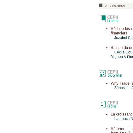
publications
Réduire les 
financiers
Jézabel Co
Baisse du dol
Cécile Cou
Mignon
& Flor
Why Trade, 
Sébastien 
La croissance
Laurence 
Réforme fisca