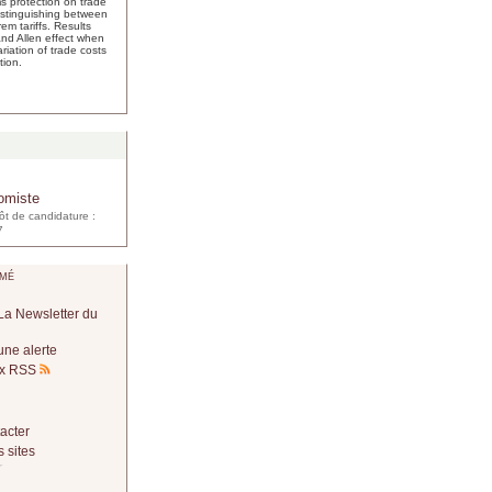
s protection on trade
distinguishing between
em tariffs. Results
and Allen effect when
riation of trade costs
tion.
omiste
ôt de candidature :
7
mé
La Newsletter du
une alerte
lux RSS
acter
 sites