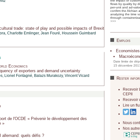
litz
the impact of custom
flows by quality by 
per-unit and ad-valor
confirm the Alchian 
analyzing the time va
through containeriza
>>>
ultural trade: state of play and possible impacts of Brexit
lora,
Charlotte Emlinger
, Jean Fouré,
Houssein Guimbard
Emplois
Economistes
Macroécon
Date limite de dép
orld Economics
15 décembre 201
quency of exporters and demand uncertainty
s, Lionel Fontagné, Balazs Murakozy,
Vincent Vicard
Rester infor
Recevoir 
CEPII
Recevoir 
Lire un f
O
port de l'OCDE « Prévenir le développement des
Nous cont
 »‎
Nos autres
l allemand: quels défis ?