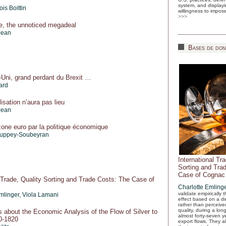
system, and displayi
is Boittin
willingness to impose
>>>
e, the unnoticed megadeal
Jean
Bases de don
ni, grand perdant du Brexit …
ard
isation n’aura pas lieu
Jean
zone euro par la politique économique
ouppey-Soubeyran
International Tr
Sorting and Tra
Case of Cognac
l Trade, Quality Sorting and Trade Costs: The Case of
Charlotte Emling
validate empirically 
mlinger
, Viola Lamani
effect based on a di
rather than perceived
quality, during a lo
about the Economic Analysis of the Flow of Silver to
almost forty-seven 
0-1820
export flows. They a