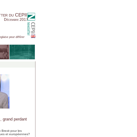
tter du CEPII
Décembre 2017
nglaise peut différer
 grand perdant
 Brexit pour les
ques et européennes?