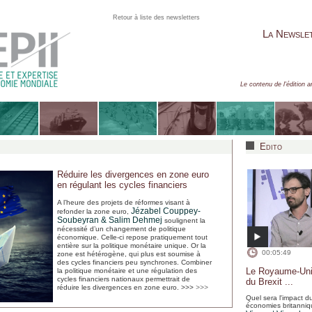
Retour à liste des newsletters
La Newsle
Le contenu de l'édition a
Edito
Réduire les divergences en zone euro
en régulant les cycles financiers
A l’heure des projets de réformes visant à
Jézabel Couppey-
refonder la zone euro,
Soubeyran
& Salim Dehmej
soulignent la
nécessité d’un changement de politique
économique. Celle-ci repose pratiquement tout
entière sur la politique monétaire unique. Or la
00:05:49
zone est hétérogène, qui plus est soumise à
des cycles financiers peu synchrones. Combiner
Le Royaume-Uni,
la politique monétaire et une régulation des
cycles financiers nationaux permettrait de
du Brexit ...
réduire les divergences en zone euro.
>>>
>>>
Quel sera l'impact du
économies britanni