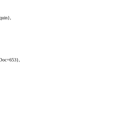
quin},
NoDoc=653},