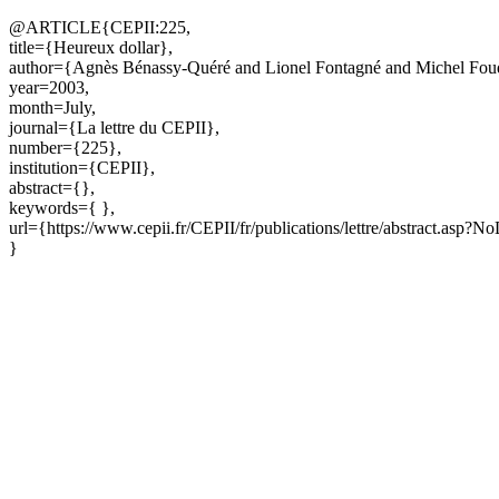
@ARTICLE{CEPII:225,
title={Heureux dollar},
author={Agnès Bénassy-Quéré and Lionel Fontagné and Michel Fou
year=2003,
month=July,
journal={La lettre du CEPII},
number={225},
institution={CEPII},
abstract={},
keywords={ },
url={https://www.cepii.fr/CEPII/fr/publications/lettre/abstract.asp?
}