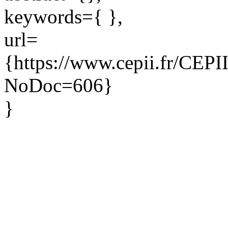
keywords={ },
url=
{https://www.cepii.fr/CEPII/
NoDoc=606}
}