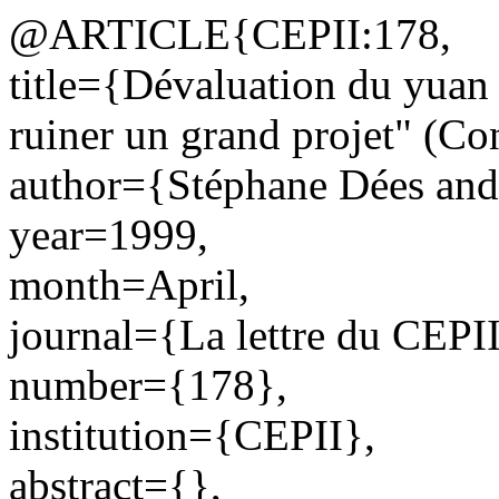
@ARTICLE{CEPII:178,
title={Dévaluation du yuan 
ruiner un grand projet" (Co
author={Stéphane Dées and
year=1999,
month=April,
journal={La lettre du CEPII
number={178},
institution={CEPII},
abstract={},